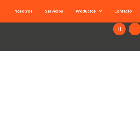
hola@mekate.mx
Nosotros
Servicios
Productos
Contacto
Querétaro: Ubika El Refugio, Piso 7