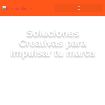
Soluciones
Creativas para
impulsar tu marca
En Mekate Studio, combinamos diseño,
mercadotecnia y tecnología para ofrecer
estrategias digitales innovadoras que
llevan tu negocio al siguiente nivel.
Desde la creación de identidad visual
hasta el desarrollo de plataformas
avanzadas, nuestro equipo transforma