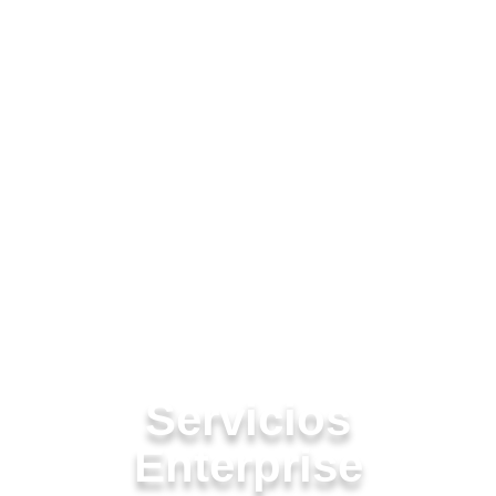
Campañas de publicidad
digital
Anuncios estratégicos para maximizar resultados.
(Meta Ads & Google Ads)
SEO
Optimización web para mejorar tu visibilidad en
buscadores como Gogole
Servicios
Enterprise